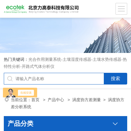
热门关键词：
光合作用测量系统
-
土壤湿度传感器
-
土壤水势传感器
-
热
特性分析
-
开路式气体分析仪
当前位置：
首页
>
产品中心
>
涡度协方差测量
>
涡度协方
差分析系统
产品分类