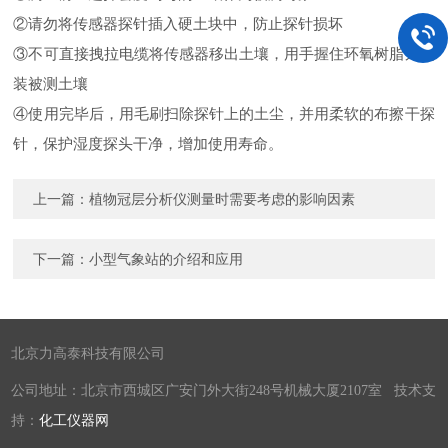
②请勿将传感器探针插入硬土块中，防止探针损坏
③不可直接拽拉电缆将传感器移出土壤，用手握住环氧树脂外包
装被测土壤
④使用完毕后，用毛刷扫除探针上的土尘，并用柔软的布擦干探
针，保护湿度探头干净，增加使用寿命。
上一篇：
植物冠层分析仪测量时需要考虑的影响因素
下一篇：
小型气象站的介绍和应用
北京力高泰科技有限公司
公司地址：北京市西城区广安门外大街248号机械大厦2107室 技术支
持：
化工仪器网