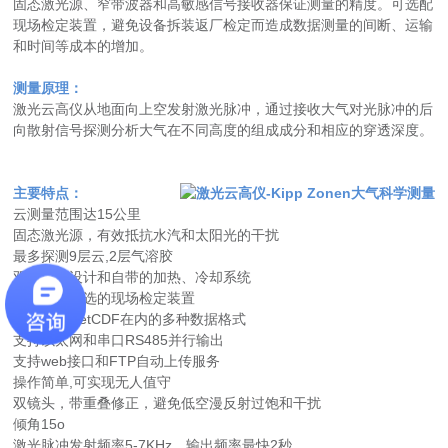
固态激光源、窄带波器和高敏感信号接收器保证测量的精度。可选配
现场检定装置，避免设备拆装返厂检定而造成数据测量的间断、运输
和时间等成本的增加。
测量原理：
激光云高仪从地面向上空发射激光脉冲，通过接收大气对光脉冲的后
向散射信号探测分析大气在不同高度的组成成分和相应的穿透深度。
主要特点：
云测量范围达15公里
固态激光源，有效抵抗水汽和太阳光的干扰
最多探测9层云,2层气溶胶
双层机箱设计和自带的加热、冷却系统
产品配带可选的现场检定装置
输出包括NetCDF在内的多种数据格式
支持以太网和串口RS485并行输出
支持web接口和FTP自动上传服务
操作简单,可实现无人值守
双镜头，带重叠修正，避免低空漫反射过饱和干扰
倾角15o
激光脉冲发射频率5-7KHz，输出频率最快2秒