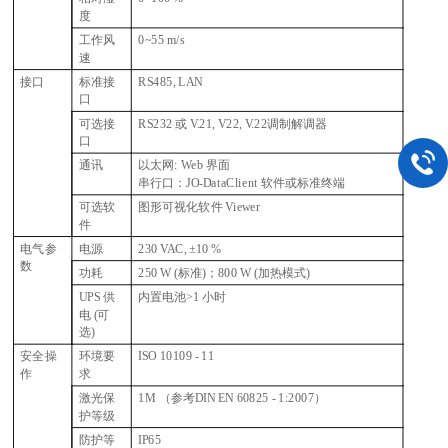
度
工作风
0~55 m/s
速
接口
标准接
RS485, LAN
口
可选接
RS232
或 V.21, V22, V.22调制解调器
口
通讯
以太网: Web 界面
串行口：JO-DataClient 软件或标准终端
可选软
图形可视化软件 Viewer
件
电气参
电源
230 VAC,
±10 %
数
功耗
250 W (
标准)；800 W (加热模式)
UPS
供
内置电池>1 小时
电 (可
选)
安全操
环境要
ISO 10109 - 11
作
求
激光保
1M
（参考DIN EN 60825 - 1:2007）
护等级
防护等
IP65