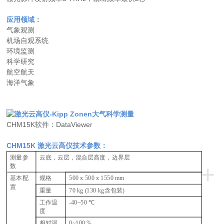
应用领域：
气象观测
机场自观系统
环境监测
科学研究
航空航天
海洋气象
CHM15K软件：DataViewer
CHM15K 激光云高仪技术参数：
测量参
云底，云层，混合层高度，边界层
+
数
基本配
规格
500 x 500 x 1550 mm
置
重量
70 kg (130 kg
含包装)
工作温
-40~50
℃
度
相对湿
0~100 %