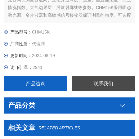
情况指数、大气边界层、后散射廓线等参数。CHM15K采用固态
激光源、窄带波器和高敏感信号接收器保证测量的精度。可选配
现场检定装置，避免设备拆装返厂检定而造成数据测量的间断、
运输和时间等成本的增加。
产品型号：
CHM15K
厂商性质：
代理商
更新时间：
2024-08-19
访 问 量：
2941
产品咨询
联系我们
产品分类
相关文章
RELATED ARTICLES