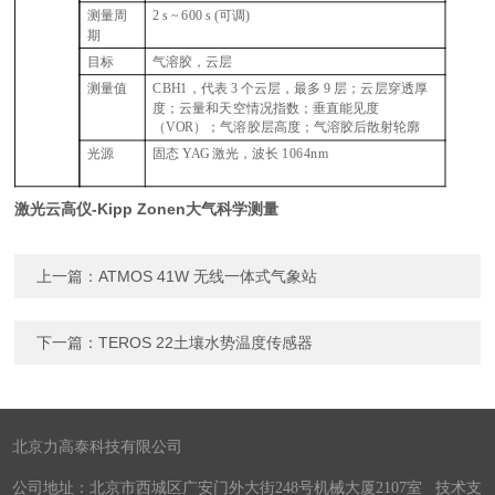
测量周
2 s ~ 600 s (
可调)
期
目标
气溶胶，云层
测量值
CBH1
，代表 3 个云层，最多 9 层；云层穿透厚
度；云量和天空情况指数；垂直能见度
（VOR）；气溶胶层高度；气溶胶后散射轮廓
光源
固态 YAG 激光，波长 1064nm
激光云高仪-Kipp Zonen大气科学测量
上一篇：
ATMOS 41W 无线一体式气象站
下一篇：
TEROS 22土壤水势温度传感器
北京力高泰科技有限公司
公司地址：北京市西城区广安门外大街248号机械大厦2107室 技术支