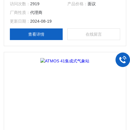
风速（U V W），它的球形开路设计大大减少了阴影校正，从
访问次数：
2919
产品价格：
面议
而提高垂直风速测量的准确度。测量频率可达100Hz，灵敏捕
厂商性质：
代理商
捉空气运动细节。LI-560为全铝结构，在保证牢固的同时保持
了轻质、小巧、低功耗的特点，非常适合搭载于无人机上，用
更新日期：
2024-08-19
于大气通量和湍流研究。
查看详情
在线留言