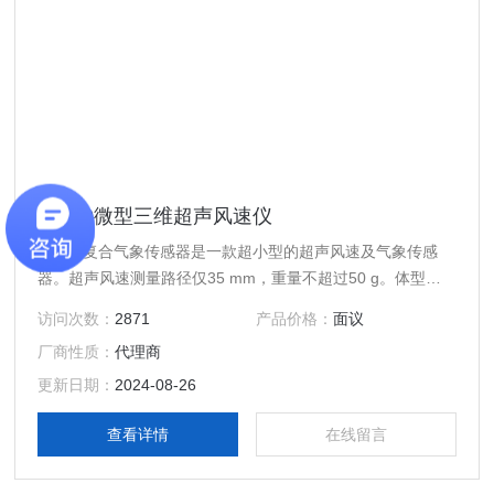
LI-550微型三维超声风速仪
LI-550复合气象传感器是一款超小型的超声风速及气象传感
器。超声风速测量路径仅35 mm，重量不超过50 g。体型虽
小，测量参数却包含：风速（u v w）、风向、温度、湿度、
访问次数：
2871
产品价格：
面议
压力、倾角、以及罗盘。开放的路径尽可能减小风场畸变。4
厂商性质：
代理商
条测量路径包含了冗余测量，从而可以在计算中去除畸变max
的路径，以保证测量的精度。此外，数据输出可以根据用户需
更新日期：
2024-08-26
求进行定制。微型三维超声风速仪
查看详情
在线留言