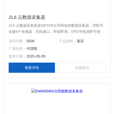
ZL6 云数据采集器
ZL6 云数据采集器是METER公司研发的数据采集器，同时可
连接6个传感器，耳机接口，即插即用。6节5号电池即可使用
3-12个月，自带太阳能板，可充电，充电电池可使用3年以
访问次数：
5606
产品价格：
面议
上。数据通过3G/2G网络上传云端，只要接入互联网，即可远
厂商性质：
代理商
程查看、管理设备。组合灵活，与METER的传感器组合可组
成气象站、土壤水分监测站、水文监测、植被监测等设备。
更新日期：
2025-09-09
查看详情
在线留言