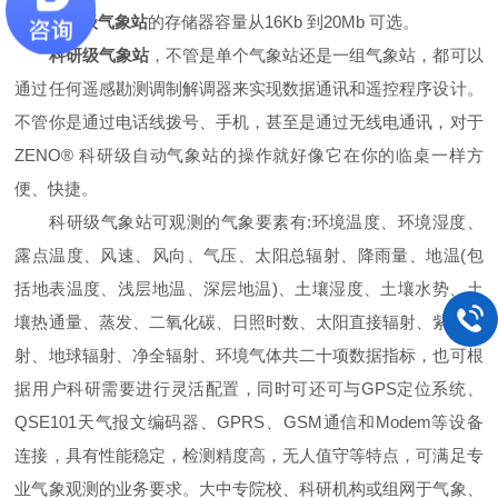
科研级气象站
的存储器容量从16Kb 到20Mb 可选。
科研级气象站
，不管是单个气象站还是一组气象站，都可以
通过任何遥感勘测调制解调器来实现数据通讯和遥控程序设计。
不管你是通过电话线拨号、手机，甚至是通过无线电通讯，对于
ZENO® 科研级自动气象站的操作就好像它在你的临桌一样方
便、快捷。
科研级气象站可观测的气象要素有:环境温度、环境湿度、
露点温度、风速、风向、气压、太阳总辐射、降雨量、地温(包
括地表温度、浅层地温、深层地温)、土壤湿度、土壤水势、土
壤热通量、蒸发、二氧化碳、日照时数、太阳直接辐射、紫外辐
射、地球辐射、净全辐射、环境气体共二十项数据指标，也可根
据用户科研需要进行灵活配置，同时可还可与GPS定位系统、
QSE101天气报文编码器、GPRS、GSM通信和Modem等设备
连接，具有性能稳定，检测精度高，无人值守等特点，可满足专
业气象观测的业务要求。大中专院校、科研机构或组网于气象、