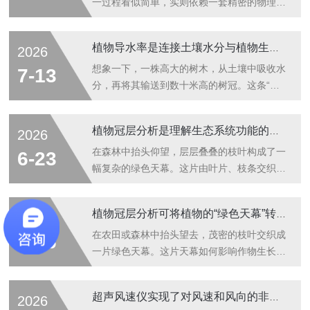
一过程看似简单，实则依赖一套精密的物理与
生理机制。植物体内水分运输的效率，通常用
导水率来量化。它描述了植物组织在单位压力
植物导水率是连接土壤水分与植物生理活动的桥梁
2026
差下传输水分的速率，是理解植物水分关系的
关键指标。以下从工作原理与优势两方面展开
想象一下，一株高大的树木，从土壤中吸收水
7-13
解析。工作原理：从根到叶的“水柱”拉力植物
分，再将其输送到数十米高的树冠。这条“水
导水率的运作基础源于“土壤-植物-大气连续
路”并非畅通无阻，水分在植物体内移动时，
体”中的水势梯度。水分在植物体内向上移
会遇到来自细胞壁、导管结构以及相邻细胞间
植物冠层分析是理解生态系统功能的重要工具
2026
动，主要驱动力来自叶片蒸腾作用产生的负
阻力的影响。植物导水率，正是衡量水分通过
压。当气孔张开进行光合作用时，叶片内部细
植物体特定部位(如根系、茎干或叶片)时顺畅
在森林中抬头仰望，层层叠叠的枝叶构成了一
6-23
胞间隙的水分蒸发，形成低压区。这一压力
程度的一个指标。它反映了植物输送水分
幅复杂的绿色天幕。这片由叶片、枝条交织而
差...
的“通行效率”，数值越高，意味着水分在单位
成的空间结构，便是植物冠层。植物冠层分
压力差下流动得越快。植物导水率的作用，通
析，正是通过测量与计算，揭示这层绿色天幕
植物冠层分析可将植物的“绿色天幕”转化为可量化的数据
2026
常体现在对水分平衡的调控上。植物通过蒸腾
如何影响植物生长、环境互动与生态功能的技
作用从叶片气孔散失水分，这会产生一种拉
术方法。植物冠层分析的核心在于量化冠层的
在农田或森林中抬头望去，茂密的枝叶交织成
6-16
力，将根系吸收的水分向上牵引。如果植物导
空间结构特征。它关注叶片面积指数、叶倾角
一片绿色天幕。这片天幕如何影响作物生长？
水...
分布、冠层孔隙率等参数。叶片面积指数反映
科学家通过植物冠层分析找到了答案。这项技
单位地面面积上叶片总面积的大小，叶倾角分
术通过测量枝叶的分布与密度，揭示植物与
超声风速仪实现了对风速和风向的非接触式测量
2026
布描述叶片朝向的规律，冠层孔隙率则体现光
光、水、气的互动规律，为农业管理和生态研