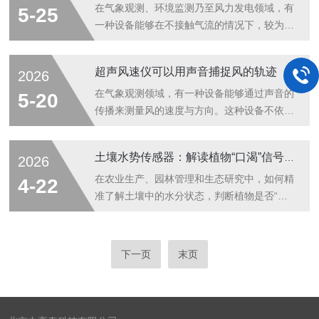
线穿透冠层的可能性。这些参数共同描绘出冠
究提供科学依据。植物冠层分析的基本工作原
在气象观测、环境监测乃至风力发电领域，有
5-25
层对光、水、气等资源的截获与分配方式。获
理围绕“光与叶片的对话”展开。冠层是植物地
一种设备能够在不接触气流的情况下，较为准
取...
上部分枝叶的总和，它像一把伞，控制着阳光
确捕捉风的运动——这就是超声风速仪。它依
穿透的路径。分析时，研究者使用光学仪器或
靠声波在空气中的传播特性，实现了对风速和
超声风速仪可以用声音捕捉风的轨迹
2026
无人机搭载的传感器，向冠层发射特定波长的
风向的非接触式测量。超声风速仪的核心原理
光线。这些光线一部分被叶片吸收用于光合作
基于声波传播速度受气流影响这一物理现象。
在气象观测领域，有一种设备能够通过声音的
5-20
用，一部分被反射，还有一部分穿透冠层到
当声波在静止空气中传播时，其速度约为340
传播来测量风的速度与方向。这种设备不依赖
达...
米/秒(温度影响下会有变化)。但当空气本身在
机械转动部件，而是利用声波在空气中传播时
运动时，声波相对于固定观测点的传播速度会
的物理特性来获取数据。它就是超声风速仪。
土壤水势传感器：解读植物“口渴”信号的仪表
2026
发生改变：顺风方向传播时，声波速度等于声
什么是超声风速仪？超声风速仪是一种基于超
速加风速；逆风方向传播时，声波速度等于声
声波传播原理的风速风向测量设备。它通常由
在农业生产、园林管理和生态研究中，如何精
4-22
速减风速。具体实现上，超声风速仪通...
多个超声波换能器组成，这些换能器成对安
准了解土壤中的水分状态，判断植物是否“口
装，彼此相对。工作时，一对换能器中的一个
渴”，是一个基础而重要的课题。这不仅仅关
发射超声波信号，另一个接收该信号。由于风
乎灌溉用水是否充足，更关系到水分是否能够
会影响声波在空气中的传播速度，当声波顺风
被植物根系有效吸收。传统的土壤湿度测量，
下一页
末页
传播时速度会加快，逆风传播时速度会减慢。
有时无法直接回答这个问题。此时，一种名为
通过测量超声波在不同方向上的传播时间差，
土壤水势传感器的工具，便发挥了其独特的作
设...
用。简单来说，这种传感器测量的并非土壤中
水分的具体含量，而是水分在土壤中所处的能