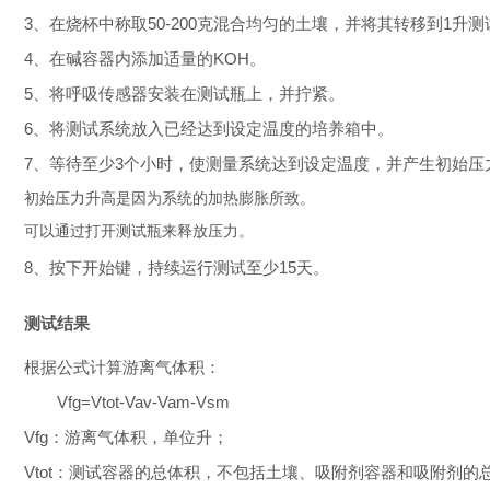
3、在烧杯中称取50-200克混合均匀的土壤，并将其转移到1升
4、在碱容器内添加适量的KOH。
5、将呼吸传感器安装在测试瓶上，并拧紧。
6、将测试系统放入已经达到设定温度的培养箱中。
7、等待至少3个小时，使测量系统达到设定温度，并产生初始压
初始压力升高是因为系统的加热膨胀所致。
可以通过打开测试瓶来释放压力。
8、按下开始键，持续运行测试至少15天。
测试结果
根据公式计算游离气体积：
V
fg
=V
tot
-V
av
-V
am
-V
sm
V
fg
：游离气体积，单位升；
V
tot
：测试容器的总体积，不包括土壤、吸附剂容器和吸附剂的