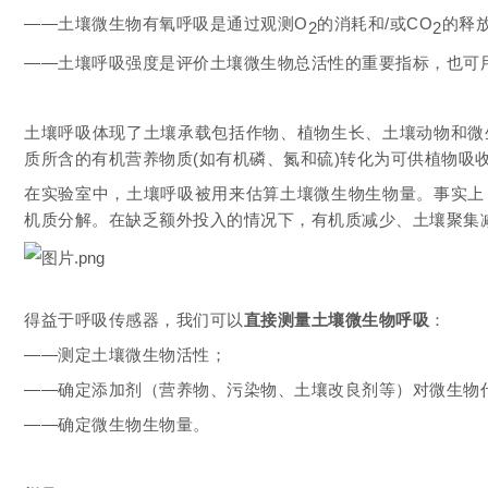
——土壤微生物有氧呼吸是通过观测
O
的消耗和/或C
O
的释
2
2
——土壤呼吸强度是评价土壤微生物总活性的重要指标，也可
土壤呼吸体现了土壤承载包括作物、植物生长、土壤动物和微
质所含的有机营养物质(如有机磷、氮和硫)转化为可供植物吸
在实验室中，土壤呼吸被用来估算土壤微生物生物量。事实上
机质分解。在缺乏额外投入的情况下，有机质减少、土壤聚集
得益于呼吸传感器，我们可以
直接测量土壤微生物呼吸
：
——测定土壤微生物活性；
——确定添加剂（营养物、污染物、土壤改良剂等）对微生物
——确定微生物生物量。