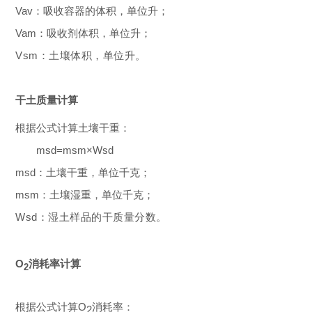
V
av
：吸收容器的体积，单位升；
V
am
：吸收剂体积，单位升；
V
sm
：土壤体积，单位升。
干土质量计算
根据公式计算土壤干重：
m
sd
=m
sm
×W
sd
m
sd
：土壤干重，单位千克；
m
sm
：土壤湿重，单位千克；
W
sd
：湿土样品的干质量分数。
O
消耗率计算
2
根据公式计算O
消耗率：
2