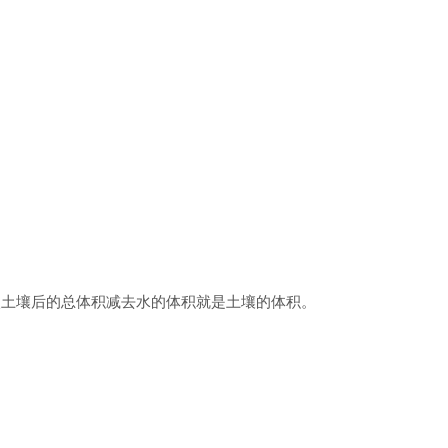
土壤，加入土壤后的总体积减去水的体积就是土壤的体积。
。