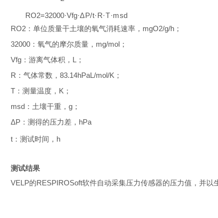
RO
2
=32000·V
fg
·
ΔP/t·R·T·m
sd
RO
2
：单位质量干土壤的氧气消耗速率，mgO
2
/g/h；
32000：氧气的摩尔质量，mg/mol；
V
fg
：游离气体积，L；
R：气体常数，83.14hPaL/mol/K；
T：测量温度，K；
m
sd
：土壤干重，g；
ΔP：测得的压力差，hPa
t：测试时间，h
测试结果
VELP的RESPIROSoft软件自动采集压力传感器的压力值，并