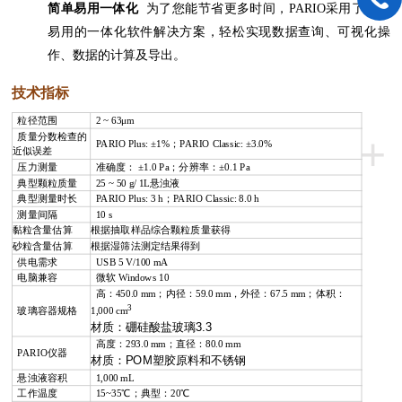
简单易用一体化
为了您能节省更多时间，PARIO采用了简便
易用的一体化软件解决方案，轻松实现数据查询、可视化操
作、数据的计算及导出。
技术指标
粒径范围
2 ~ 63μm
+
质量分数检查的
PARIO Plus: ±1%；PARIO Classic: ±3.0%
近似误差
压力测量
准确度： ±1.0 Pa；分辨率：±0.1 Pa
典型颗粒质量
25 ~ 50 g/ 1L悬浊液
典型测量时长
PARIO Plus: 3 h；PARIO Classic: 8.0 h
测量间隔
10 s
黏粒含量估算
根据抽取样品综合颗粒质量获得
砂粒含量估算
根据湿筛法测定结果得到
供电需求
USB 5 V/100 mA
电脑兼容
微软 Windows 10
高：450.0 mm；内径：59.0 mm，外径：67.5 mm；体积：
3
玻璃容器规格
1,000 cm
材质：硼硅酸盐玻璃3.3
高度：293.0 mm；直径：80.0 mm
PARIO仪器
材质：POM塑胶原料和不锈钢
悬浊液容积
1,000 mL
工作温度
15~
35℃
；典型：20℃