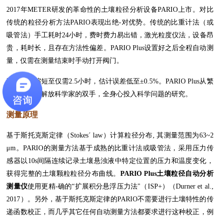
2017年METER研发的革命性的土壤粒径分析设备PARIO上市。对比
传统的粒径分析方法PARIO表现出绝-对优势。传统的比重计法（或
吸管法）手工耗时24小时，费时费力易出错，激光粒度仪法，设备昂
贵，耗时长，且存在方法性偏差。PARIO Plus设置好之后全程自动测
量，仅需在测量结束时手动打开阀门。
测量时长缩短至仅需2.5小时，估计误差低至±0.5%。PARIO Plus从繁
杂的实验中解放科学家的双手，全身心投入科学问题的研究。
测量原理
基于斯托克斯定律（Stokes´ law）计算粒径分布, 其测量范围为63~2
μm。PARIO的测量方法基于成熟的比重计法或吸管法，采用压力传
感器以10s间隔连续记录土壤悬浊液中特定位置的压力和温度变化，
获得完整的土壤颗粒粒径分布曲线。
PARIO Plus土壤粒径自动分析
测量仪
使用更精-确的“扩展积分悬浮压力法"（ISP+）（Durner et al.,
2017）。另外，基于斯托克斯定律的PARIO不需要进行土壤特性的传
递函数校正，而几乎其它任何自动测量方法都要求进行这种校正，例