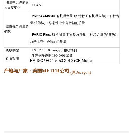
测量中允许的最
±1.5 ℃
大温度变化
PARIO Classic
: 有机质含量 (如进行了有机质去除)；砂粒含
量(湿筛法)；总悬浊液中分散盐的质量
需要额外测量的
参数
PARIO Plus:
取样测量干物质总质量；砂粒含量(湿筛法)；
总悬浊液中分散盐的质量
缆线类型
USB 2.0；500 mA用于接收端口
生产制作遵循 ISO 9001:2015
符合标准
EM ISO/IEC 17050:2010 (CE Mark)
产地与厂家：
美国
METER
公司
(原Decagon)