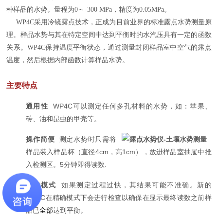
种样品的水势。量程为0～-300 MPa，精度为0.05MPa。
WP4C采用冷镜露点技术，正成为目前业界的标准露点水势测量原
理。样品水势与其在特定空间中达到平衡时的水汽压具有一定的函数
关系。WP4C保持温度平衡状态，通过测量封闭样品室中空气的露点
温度，然后根据内部函数计算样品水势。
主要特点
通用性
WP4C可以测定任何多孔材料的水势，如：苹果、
砖、油和昆虫的甲壳等。
操作简便
测定水势时只需将
样品装入样品杯（直径4cm，高1cm），放进样品室抽屉中推
入检测区。5分钟即得读数.
精确模式
如果测定过程过快，其结果可能不准确。新的
WP4C在精确模式下会进行检查以确保在显示最终读数之前样
品已
全部
达到平衡。