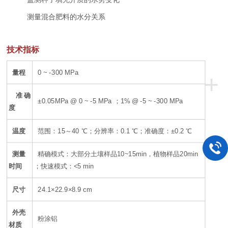
测量混合肥料的水分关系
技术指标
量程
0 ~ -300 MPa
+
准确
±0.05MPa @ 0 ~ -5 MPa
1% @ -5 ~ -300 MPa
；
度
温度
范围：15～40 ℃；分辨率：0.1 ℃；准确度：±0.2 ℃
测量
精确模式：大部分土壤样品10~15min，植物样品20min
时间
；快速模式：<5 min
尺寸
24.1×22.9×8.9 cm
外壳
粉涂铝
材质