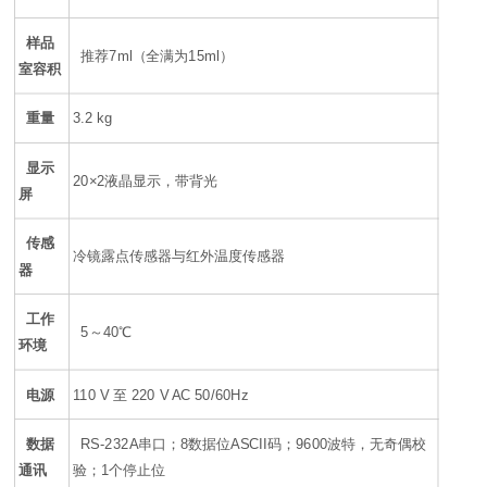
样品
推荐7ml（全满为15ml）
室容积
重量
3.2 kg
显示
20×2液晶显示，带背光
屏
传感
冷镜露点传感器与红外温度传感器
器
工作
5～40℃
环境
电源
110 V 至 220 V AC 50/60Hz
数据
RS-232A串口；8数据位ASCII码；9600波特，无奇偶校
通讯
验；1个停止位