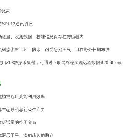
价比高
SDI-12通讯协议
动测量、收集数据，校准信息保存在传感器内
氧树脂密封工艺，防水，耐受恶劣天气，可在野外长期布设
使用ZL6数据采集器，可通过互联网终端实现远程数据查看和下载
域
究植物冠层光能利用效率
算生态系统总初级生产力
究碳通量的空间分布
究冠层干旱、疾病或其他胁迫