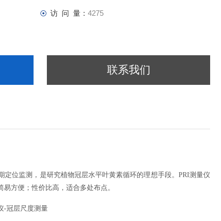
访 问 量：
4275
联系我们
期定位监测，是研究植物冠层水平叶黄素循环的理想手段。PRI测量仪
简易方便；性价比高，适合多处布点。