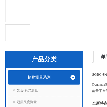
详
产品分类
SGDC
植物测量系列
Dyna
光合-荧光测量
能量平衡
冠层尺度测量
全新特