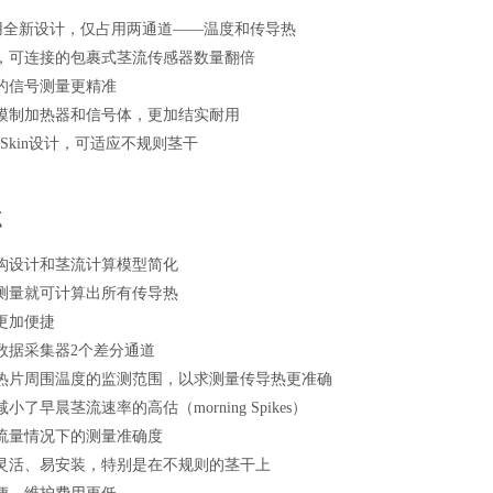
采用全新设计，仅占用两通道——温度和传导热
，可连接的包裹式茎流传感器数量翻倍
的信号测量更精准
模制加热器和信号体，更加结实耐用
-Skin设计，可适应不规则茎干
点
构设计和茎流计算模型简化
测量就可计算出所有传导热
更加便捷
数据采集器2个差分通道
热片周围温度的监测范围，以求测量传导热更准确
小了早晨茎流速率的高估（morning Spikes）
流量情况下的测量准确度
灵活、易安装，特别是在不规则的茎干上