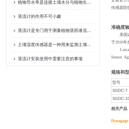
安装更方
植物导水率是连接土壤水分与植物生理活动的桥梁
传感器防
茎流计的作用不可小觑
准确度
茎流计是专门用于测量植物茎部液流速度的仪器
美国农业
于2016年发表
土壤湿度传感器是一种用来监测土壤湿度的装置
Lascano, R
Sensor. Ag
茎流计安装使用中需要注意的事项
规格和
型号
SGDC-7
SGDC-1
相关产品
Dynag