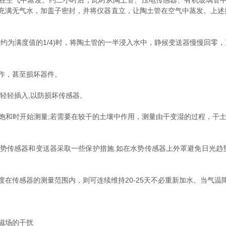
空气中蒸发。约二小时后，此时从陶土管、压电传感器、有机玻璃管中
充满无气水，加盖子密封，并将仪器直立，让陶土管在空气中蒸发。上述操
为满度值的1/4)时，将陶土管的一半浸入水中，静候变送器慢慢回零，
作，甚至损坏器件。
轻轻插入,以防损坏传感器。
和时开始测量;若需要在较干的土壤中作用，测量由干变湿的过程，干土的初
势传感器和变送器采取一些保护措施.如在水势传感器上外罩避免日光趋势
在传感器的测量范围内，则可连续维持20-25天不必重新加水。当气温
磁场的干扰