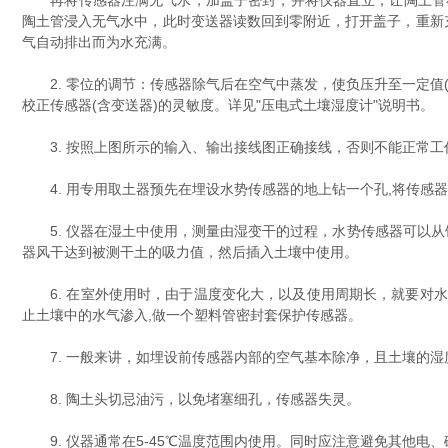
再将传感器注满无气水，加盖子密封，并将仪器直立，让陶土管在
陶土管浸入无气水中，此时变送器读数回到零附近，打开盖子，重新
气自动排出而为水充满。
2. 零位的调节：传感器除气后在空气中蒸发，使负压升至一定值(约
校正传感器(含变送器)的灵敏度。详见"压电式土壤湿度计"说明书。
3. 按照上图所示的输入、输出接线图正确接线，否则不能正常工
4. 用专用取土器预先在埋设水势传感器的地上钻一个孔,将传感器
5. 仪器在湿土中使用，测量由湿变干的过程，水势传感器可以从饱
器风干达到被测干土的吸力值，然后插入土壤中使用。
6. 在室外使用时，由于温度变化大，以及使用周期长，就要对水
止土壤中的水气渗入,做一个塑料管密封套保护传感器。
7. 一般来讲，如埋设前传感器内部的空气基本除净，且土壤的湿度
8. 陶土头切忌油污，以免堵塞细孔，传感器失灵。
9. 仪器通常在5-45℃温度范围内使用。同时应注意避免其他电、