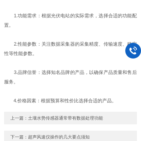
1.功能需求：根据光伏电站的实际需求，选择合适的功能配
置。
2.性能参数：关注数据采集器的采集精度、传输速度、稳定
性等性能参数。
3.品牌信誉：选择知名品牌的产品，以确保产品质量和售后
服务。
4.价格因素：根据预算和性价比选择合适的产品。
上一篇：
土壤水势传感器通常带有数据处理功能
下一篇：
超声风速仪操作的几大要点须知