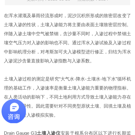
在浑水灌溉及暴雨径流形成时，泥沙沉积所形成的致密层改变了
土壤入渗的性状，土壤入渗能力将主要由表面土壤致密层控制。
伴随入渗土壤中空气被禁锢，含沙量不同时，入渗过程中禁锢土
壤空气压力对入渗的影响也不同。通过浑水入渗试验及入渗过程
中影响机理分析，对考斯加可夫入渗模型进行修正，归结为浑水
入渗泥沙含量直接影响入渗指数与入渗系数。
土壤入渗过程的测定是研究“大气水-降水-土壤水-地下水”循环机
理的基础工作，入渗速率是衡量土壤入渗能力重要的物理指标。
在人类活动的影响下，不同土地利用方式导致土壤入渗能力存在
显著的差异性。因此需要针对不同类型原状土壤、回填土壤及植
被条件进行入渗模拟实验。
Drain Gauge G3
土壤入渗仪
安装于根系分布区以下进行长期监