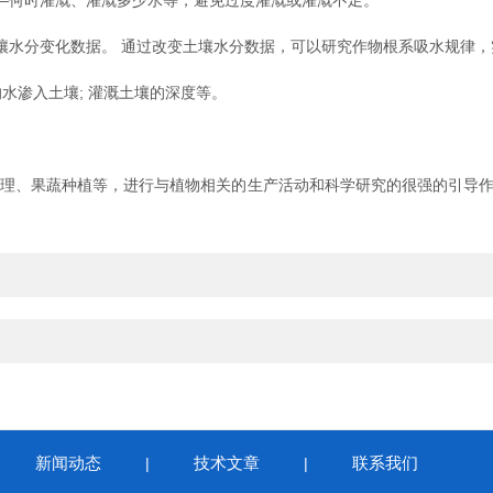
何时灌溉、灌溉多少水等，避免过度灌溉或灌溉不足。
水分变化数据。 通过改变土壤水分数据，可以研究作物根系吸水规律，
渗入土壤; 灌溉土壤的深度等。
、果蔬种植等，进行与植物相关的生产活动和科学研究的很强的引导作
新闻动态
技术文章
联系我们
|
|
|