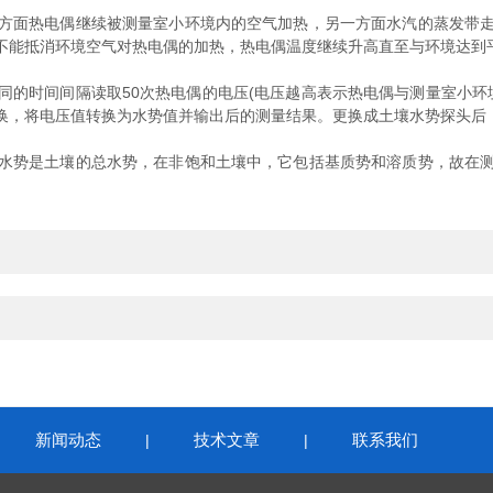
面热电偶继续被测量室小环境内的空气加热，另一方面水汽的蒸发带走
不能抵消环境空气对热电偶的加热，热电偶温度继续升高直至与环境达到
时间间隔读取50次热电偶的电压(电压越高表示热电偶与测量室小环境
换，将电压值转换为水势值并输出后的测量结果。更换成土壤水势探头后
势是土壤的总水势，在非饱和土壤中，它包括基质势和溶质势，故在测
新闻动态
技术文章
联系我们
|
|
|