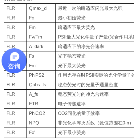
FLR
Qmax_d
最近一次的暗适应闪光最大光强
FLR
Fo
最小初始荧光
FLR
Fm
暗适应下最大荧光
FLR
Fv/Fm
PSII
最大光化学量子产量
(
光合作用系统
FLR
A_dark
暗适应下的净光合速率
FLR
Fs
光下稳态荧光
FLR
Fm'
光下最大荧光
FLR
PhiPS2
作用光存在时
PSII
实际的光化学量子效
FLR
Qabs_fs
稳态荧光时的光量子通量密度
FLR
A_fs
稳态荧光时的净光合速率
FLR
ETR
电子传递速率
FLR
PhiCO2
CO2
同化的量子效率
FLR
NPQ
非光化学淬灭系数（数值范围在
0-n
）
FLR
Fo'
光下最小荧光