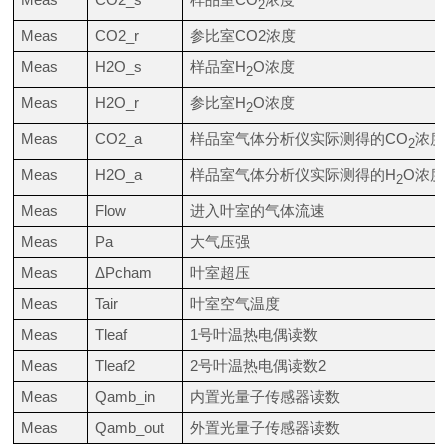
2
Meas
CO2_r
参比室
CO2
浓度
Meas
H2O_s
样品室
H
O
浓度
2
Meas
H2O_r
参比室
H
O
浓度
2
Meas
CO2_a
样品室气体分析仪实际测得的
CO
浓度
2
Meas
H2O_a
样品室气体分析仪实际测得的
H
O
浓度
2
Meas
Flow
进入叶室的气体流速
Meas
Pa
大气压强
Meas
ΔPcham
叶室超压
Meas
Tair
叶室空气温度
Meas
Tleaf
1
号叶温热电偶读数
Meas
Tleaf2
2
号叶温热电偶读数
2
Meas
Qamb_in
内置光量子传感器读数
Meas
Qamb_out
外置光量子传感器读数