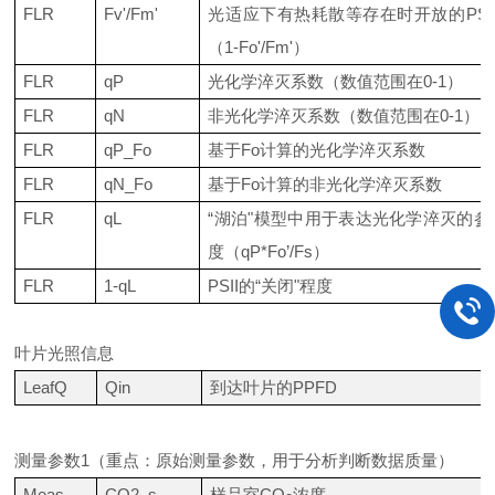
FLR
Fv'/Fm'
光适应下有热耗散等存在时开放的
PSI
（
1-Fo'/Fm'
）
FLR
qP
光化学淬灭系数（数值范围在
0-1
）
FLR
qN
非光化学淬灭系数（数值范围在
0-1
）
FLR
qP_Fo
基于
Fo
计算的光化学淬灭系数
FLR
qN_Fo
基于
Fo
计算的非光化学淬灭系数
FLR
qL
“
湖泊
"
模型中用于表达光化学淬灭的参
度（
qP*Fo’/Fs
）
FLR
1-qL
PSII
的
“
关闭
"
程度
叶片光照信息
LeafQ
Qin
到达叶片的
PPFD
测量参数
1
（重点：原始测量参数，用于分析判断数据质量）
Meas
CO2_s
样品室
CO
浓度