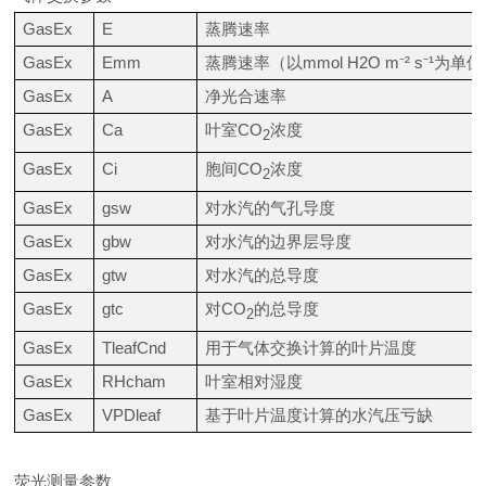
GasEx
E
蒸腾速率
GasEx
Emm
蒸腾速率（以
mmol H2O m
⁻
²
s
⁻
¹
为单位
GasEx
A
净光合速率
GasEx
Ca
叶室
CO
浓度
2
GasEx
Ci
胞间
CO
浓度
2
GasEx
gsw
对水汽的气孔导度
GasEx
gbw
对水汽的边界层导度
GasEx
gtw
对水汽的总导度
GasEx
gtc
对
CO
的总导度
2
GasEx
TleafCnd
用于气体交换计算的叶片温度
GasEx
RHcham
叶室相对湿度
GasEx
VPDleaf
基于叶片温度计算的水汽压亏缺
荧光测量参数