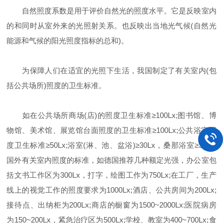
自然照度系数是用于评价自然光的照度水平。它是反映室内
的和同时从室外来的光照射关系。也反映出当地光气候(自然光
能源和气候的阳光照度指标的总和)。
为保障人们在适宜的光照下生活，我国制定了有关室内(包
括公共场所)照度的卫生标准。
如在公共场所商场(店)的照度卫生标准≥100Lx;图书馆、博
物馆、美术馆、展览馆台面照度的卫生标准≥100Lx;公共浴室照
度卫生标准≥50Lx;浴室(淋、池、盆浴)≥30Lx，桑那浴室≥30Lx.
国外有关室内照度的标准，如德国推荐几种额定光强，办公室包
括文书工作区为300Lx，打字，绘图工作为750Lx;在工厂，生产
线上的视觉工作的照度要求为1000Lx;酒店、公共房间为200Lx;
接待点、出纳柜为200Lx;商店的橱窗为1500~2000Lx;医院病房
为150~200Lx，紧急治疗区为500Lx;学校、教室为400~700Lx;食