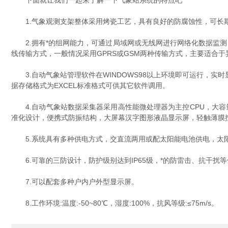
下面就让我们一起来了解一下气象站系统的特点吧
1.气象观测支架整体采用烤瓷工艺，具有良好的防腐蚀性，可长期运
2.拥有*的组网能力，可通过局域网或无线网进行网络化数据监测
线传输方式，一般情况采用GPRS或GSM两种传输方式，主要适合
3.自动气象站管理软件在WINDOWS98以上环境即可运行，实
据存储格式为EXCEL标准格式可供其它软件调用。
4.自动气象站数据采集器采用高性能微处理器为主控CPU，大容
准化设计，便携式防振结构，大屏幕汉字图形液晶显示屏，轻触薄膜
5.系统具有多种供电方式，交直流两用或配太阳能电池供电，太阳
6.可靠的三防设计，防护级别达到IP65级，*的防雷击、抗干扰
7.可以配套多种户内户外型显示屏。
8.工作环境:温度:-50~80℃，湿度:100%，抗风等级:≤75m/s。