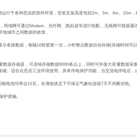
行于各种恶劣的室外环境，安装支架高度包括2m、3m、6m、10m
，局域网可通过Modem、光纤网、路由器等进行组配，无线网可根据通
于异地城市之间数据的收发。
时显示各路数据，每隔10秒更新一次，小时整点数据自动存储(存储时间可
量数据存储器，可连续存储数据8000条以上，同时可外接大容量数据采
按键。适合在恶劣工业环境使用。具有停电保护功能，当交流电停电后，由
能电池功率达15瓦，在满电状态下可保证气象站连续7天不间断供电。
等保护措施。