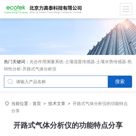
热门关键词：
光合作用测量系统
-
土壤湿度传感器
-
土壤水势传感器
-
热
特性分析
-
开路式气体分析仪
当前位置：
首页
>
技术文章
>
开路式气体分析仪的功能特点
分享
开路式气体分析仪的功能特点分享