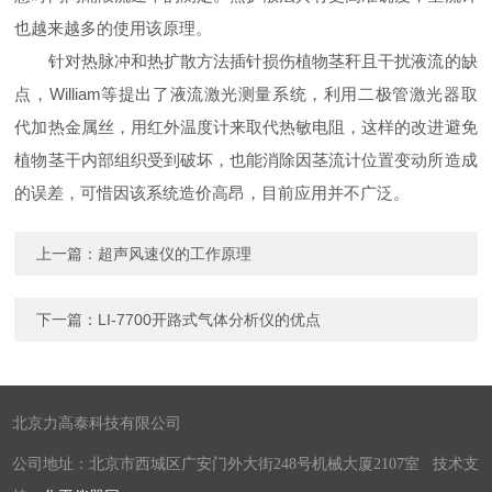
也越来越多的使用该原理。
针对热脉冲和热扩散方法插针损伤植物茎秆且干扰液流的缺
点，William等提出了液流激光测量系统，利用二极管激光器取
代加热金属丝，用红外温度计来取代热敏电阻，这样的改进避免
植物茎干内部组织受到破坏，也能消除因茎流计位置变动所造成
的误差，可惜因该系统造价高昂，目前应用并不广泛。
上一篇：
超声风速仪的工作原理
下一篇：
LI-7700开路式气体分析仪的优点
北京力高泰科技有限公司
公司地址：北京市西城区广安门外大街248号机械大厦2107室 技术支